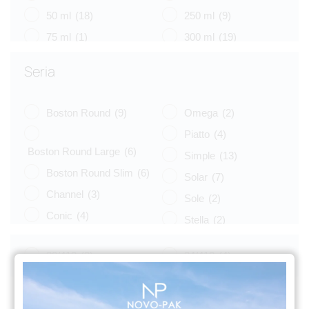
50 ml
(18)
250 ml
(9)
75 ml
(1)
300 ml
(19)
100 ml
(7)
400 ml
(10)
Seria
125 ml
(2)
500 ml
(2)
Boston Round
(9)
Omega
(2)
Piatto
(4)
Boston Round Large
(6)
Simple
(13)
Boston Round Slim
(6)
Solar
(7)
Channel
(3)
Sole
(2)
Conic
(4)
Stella
(2)
Eko
(8)
Tulip
(3)
20/410
(2)
24/410
(4)
Libra
(3)
Vege
(4)
Luna
(4)
Venus
(8)
Naos
(6)