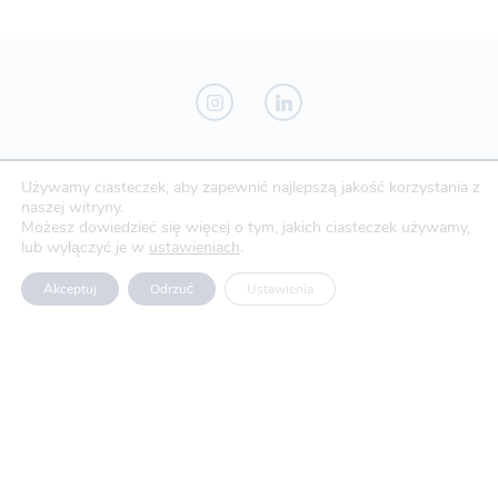
Używamy ciasteczek, aby zapewnić najlepszą jakość korzystania z
Novo-Pak Sp. z o.o.
naszej witryny.
Całowanie 103A, 05-480 Karczew
Możesz dowiedzieć się więcej o tym, jakich ciasteczek używamy,
lub wyłączyć je w
ustawieniach
.
Tel: +48 500 307 169
Akceptuj
Odrzuć
Ustawienia
Mail: marketing@novopak.com.pl
Copyright ©
2024 Novo-Pak Sp. z.o.o.
Wszelkie prawa zastrzeżone
Aktualności