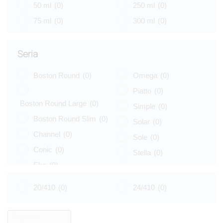
50 ml
(0)
250 ml
(0)
75 ml
(0)
300 ml
(0)
100 ml
(0)
400 ml
(0)
125 ml
(0)
500 ml
(0)
Seria
Boston Round
(0)
Omega
(0)
Piatto
(0)
Boston Round Large
(0)
Simple
(0)
Boston Round Slim
(0)
Solar
(0)
Channel
(0)
Sole
(0)
Conic
(0)
Stella
(0)
Eko
(0)
Tulip
(0)
Libra
(0)
Vege
(0)
20/410
(0)
24/410
(0)
Luna
(0)
Venus
(0)
Naos
(0)
Resetuj