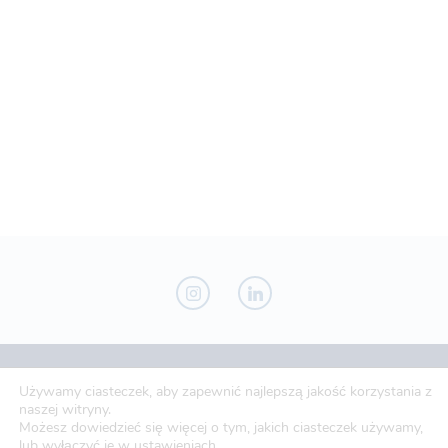
Novo-Pak Sp. z o.o.
Używamy ciasteczek, aby zapewnić najlepszą jakość korzystania z
Całowanie 103A, 05-480 Karczew
naszej witryny.
Możesz dowiedzieć się więcej o tym, jakich ciasteczek używamy,
Tel: +48 500 307 169
lub wyłączyć je w
ustawieniach
.