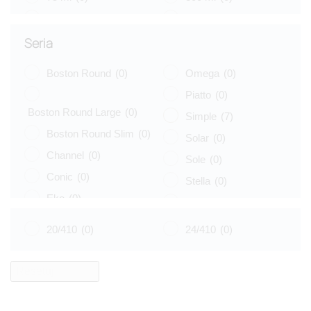
100 ml
(0)
400 ml
(0)
125 ml
(0)
500 ml
(0)
Seria
Boston Round
(0)
Omega
(0)
Piatto
(0)
Boston Round Large
(0)
Simple
(7)
Boston Round Slim
(0)
Solar
(0)
Channel
(0)
Sole
(0)
Conic
(0)
Stella
(0)
Eko
(0)
Tulip
(0)
Libra
(1)
Vege
(0)
20/410
(0)
24/410
(0)
Luna
(0)
Venus
(0)
Naos
(0)
Resetuj