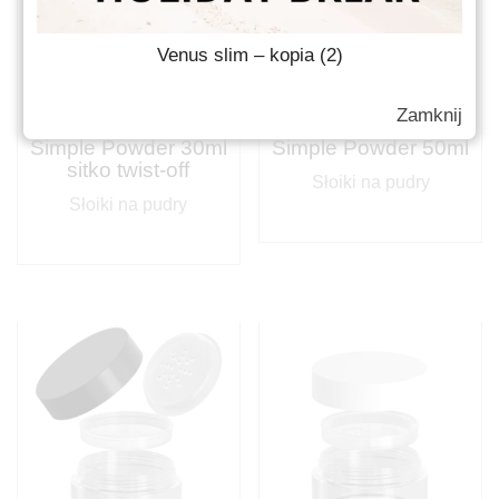
Venus slim – kopia (2)
Zamknij
Simple Powder 30ml
Simple Powder 50ml
sitko twist-off
Słoiki na pudry
Słoiki na pudry