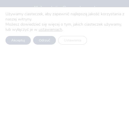
Mail: marketing@novopak.com.pl
Używamy ciasteczek, aby zapewnić najlepszą jakość korzystania z
naszej witryny.
Copyright ©
2024 Novo-Pak Sp. z.o.o.
Możesz dowiedzieć się więcej o tym, jakich ciasteczek używamy,
lub wyłączyć je w
ustawieniach
.
Wszelkie prawa zastrzeżone
Akceptuj
Odrzuć
Ustawienia
Aktualności
Blog
O nas
Oferty pracy
Polityka prywatności