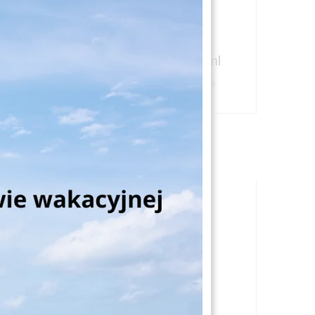
50ml
Libra S2700 50ml
zne
Słoiki kosmetyczne