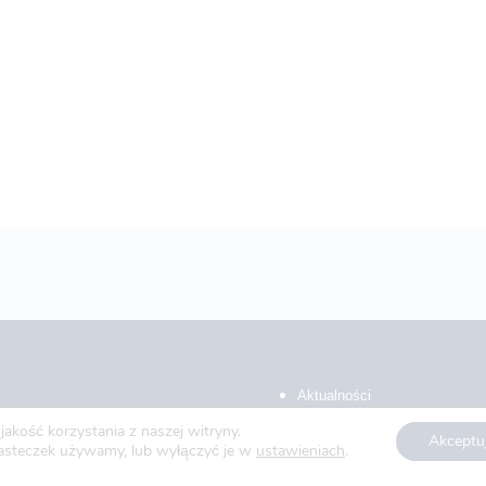
Aktualności
akość korzystania z naszej witryny.
Blog
Akceptu
ciasteczek używamy, lub wyłączyć je w
ustawieniach
.
O nas