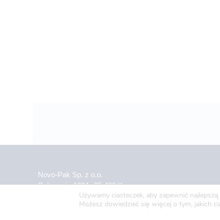
Novo-Pak Sp. z o.o.
Całowanie 103A, 05-480 Karczew
Używamy ciasteczek, aby zapewnić najlepszą j
Tel: +48 500 307 169
Możesz dowiedzieć się więcej o tym, jakich 