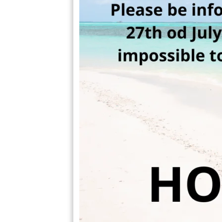
Venus
(8)