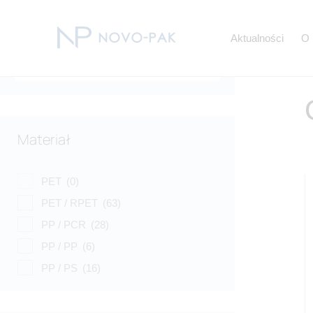
Nazwa
Aktualności
O 
Materiał
Wyświetlanie 1–12 z 18 wyników
PET
(0)
PET / RPET
(63)
PP / PCR
(28)
PP / PP
(6)
PP / PS
(16)