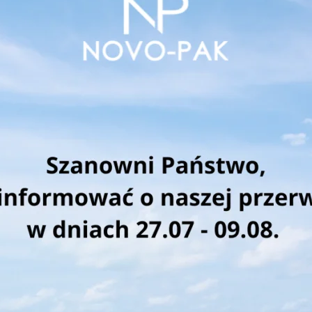
Eko S1900 50ml, na bazie
Kolaps S1201 
PLA, PATENT NOVO-PAK
Słoiki kosmetyc
Zrównoważone opakowania
kosmetyczne