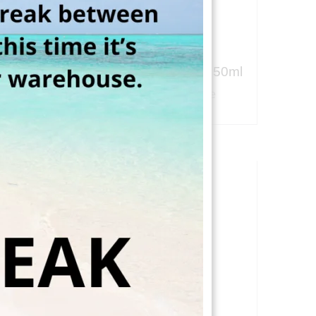
 50ml
Simple High S0308 50ml
zne
Słoiki kosmetyczne