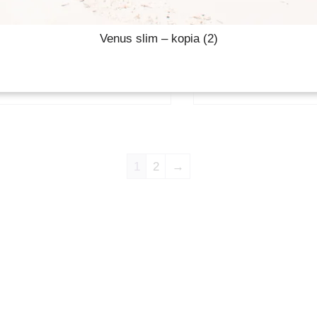
Venus slim – kopia (2)
Simple S0302 50ml/Refill
Solar S0605 
Słoiki kosmetyczne
Słoiki kosmetyc
1
2
→