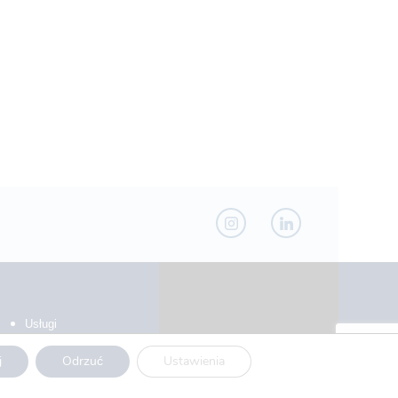
Usługi
Produkty
j
Odrzuć
Ustawienia
Projekty UE