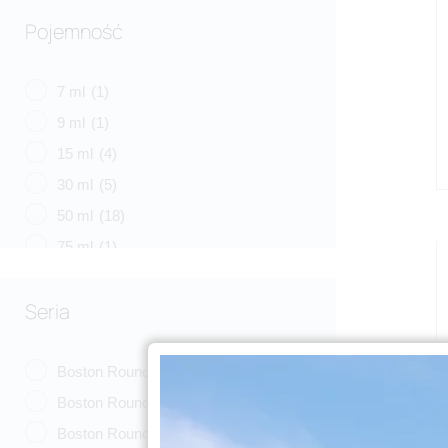
Pojemność
7 ml
(1)
9 ml
(1)
15 ml
(4)
30 ml
(5)
50 ml
(18)
75 ml
(1)
100 ml
(7)
Seria
125 ml
(2)
150 ml
(7)
175 ml
(0)
Boston Round
(9)
180 ml
(1)
Boston Round Large
(6)
200 ml
(18)
Boston Round Slim
(6)