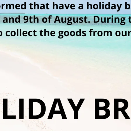
Piatto S2205 50ml
Simple Duo-cap
Słoiki kosmetyczne
Słoiki kosmetyc