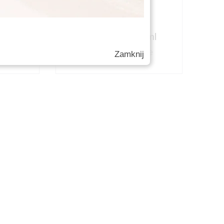
50ml
Tulip S1334 50ml
zne
Słoiki kosmetyczne
Zamknij