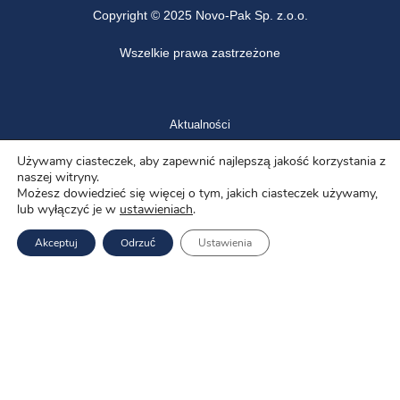
Copyright ©
2025 Novo-Pak Sp. z.o.o.
Wszelkie prawa zastrzeżone
Aktualności
Używamy ciasteczek, aby zapewnić najlepszą jakość korzystania z
Blog
naszej witryny.
Możesz dowiedzieć się więcej o tym, jakich ciasteczek używamy,
O nas
lub wyłączyć je w
ustawieniach
.
Oferty pracy
Akceptuj
Odrzuć
Ustawienia
Polityka prywatności
Usługi
Produkty