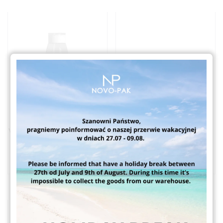
Vege Bis F8000 400ml
Vege F5900 100ml
Butelki do kosmetyków
Butelki do kosmetyków