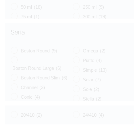
50 ml
(18)
250 ml
(9)
75 ml
(1)
300 ml
(19)
100 ml
(7)
400 ml
(10)
Seria
125 ml
(2)
500 ml
(2)
Boston Round
(9)
Omega
(2)
Piatto
(4)
Boston Round Large
(6)
Simple
(13)
Boston Round Slim
(6)
Solar
(7)
Channel
(3)
Sole
(2)
Conic
(4)
Stella
(2)
Eko
(8)
Tulip
(3)
20/410
(2)
24/410
(4)
Libra
(3)
Vege
(4)
Luna
(4)
Venus
(8)
Naos
(6)