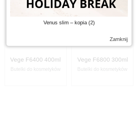
Venus slim – kopia (2)
Zamknij
Vege F6400 400ml
Vege F6800 300ml
Butelki do kosmetyków
Butelki do kosmetyków