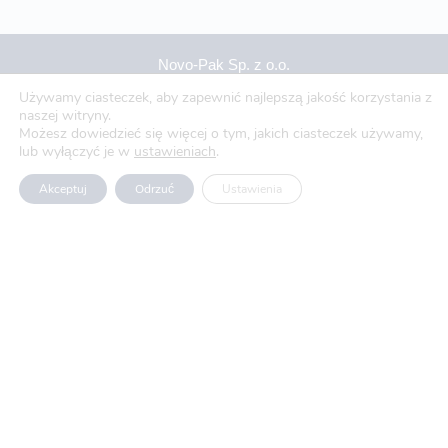
Novo-Pak Sp. z o.o.
Całowanie 103A, 05-480 Karczew
Używamy ciasteczek, aby zapewnić najlepszą jakość korzystania z
naszej witryny.
Tel: +48 500 307 169
Możesz dowiedzieć się więcej o tym, jakich ciasteczek używamy,
lub wyłączyć je w
ustawieniach
.
Mail: marketing@novopak.com.pl
Akceptuj
Odrzuć
Ustawienia
Copyright ©
2024 Novo-Pak Sp. z.o.o.
Wszelkie prawa zastrzeżone
Aktualności
Blog
O nas