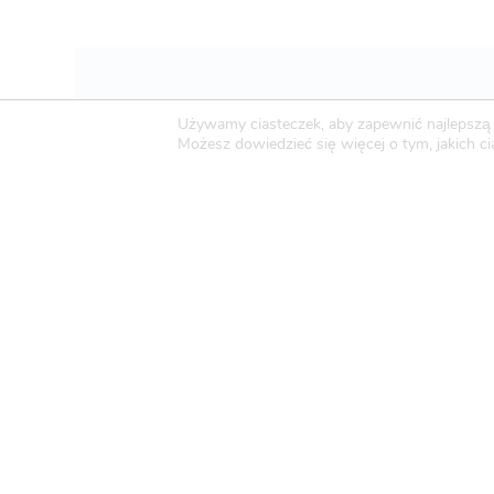
Venus
(8)
Używamy ciasteczek, aby zapewnić najlepszą j
Możesz dowiedzieć się więcej o tym, jakich 
Novo-Pak Sp. z o.o.
Całowanie 103A, 05-480 Karczew
Tel: +48 500 307 169
Mail: marketing@novopak.com.pl
Copyright ©
2024 Novo-Pak Sp. z.o.o.
Wszelkie prawa zastrzeżone