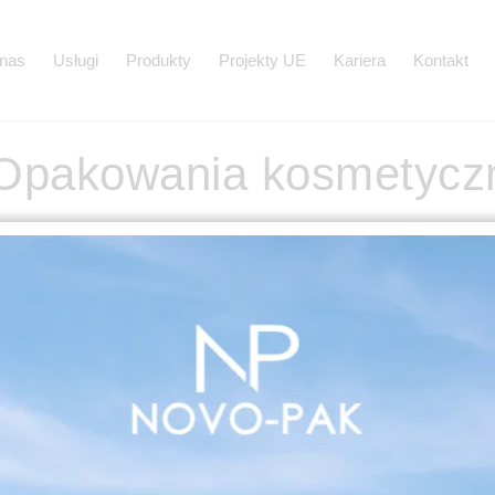
nas
Usługi
Produkty
Projekty UE
Kariera
Kontakt
Opakowania kosmetycz
ść walory estetyczne produktu oraz sprawić, że będzie się on
 techniki dekoracji. Wykonujemy metalizację opakowań kosmetyc
i elegancki sposób na dekorowanie, które wzbudza zainteresow