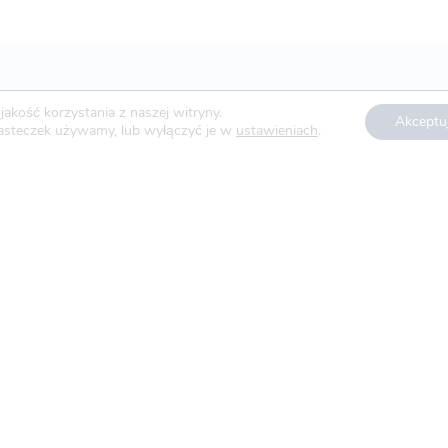
akość korzystania z naszej witryny.
Akceptu
ciasteczek używamy, lub wyłączyć je w
ustawieniach
.
Aktualności
Blog
O nas
Oferty pracy
Polityka prywatności