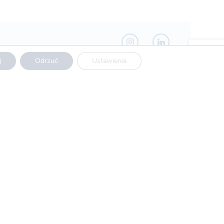
j
Odrzuć
Ustawienia
Usługi
Produkty
Projekty UE
Kariera
Kontakt