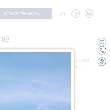
EN
KATALOG PRODUKTÓW
ne
 wyróżniał na sklepowej półce. Wychodząc
znych, sitodruk czy lakierowanie, które daje efekt
anie konsumentów. Dekorujemy wyłącznie własne