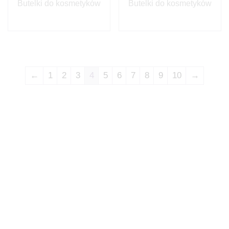
Butelki do kosmetyków
Butelki do kosmetyków
←
1
2
3
4
5
6
7
8
9
10
→