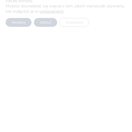
naszej witryny.
Możesz dowiedzieć się więcej o tym, jakich ciasteczek używamy,
lub wyłączyć je w
ustawieniach
.
Aktualności
Akceptuj
Odrzuć
Ustawienia
Blog
O nas
Oferty pracy
Polityka prywatności
Usługi
Produkty
Projekty UE
Kariera