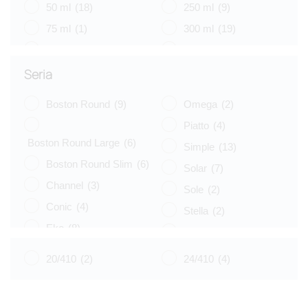
50 ml
(18)
250 ml
(9)
75 ml
(1)
300 ml
(19)
100 ml
(7)
400 ml
(10)
125 ml
(2)
500 ml
(2)
Seria
Boston Round
(9)
Omega
(2)
Piatto
(4)
Boston Round Large
(6)
Simple
(13)
Boston Round Slim
(6)
Solar
(7)
Channel
(3)
Sole
(2)
Conic
(4)
Stella
(2)
Eko
(8)
Tulip
(3)
Libra
(3)
Vege
(4)
20/410
(2)
24/410
(4)
Luna
(4)
Venus
(8)
Naos
(6)