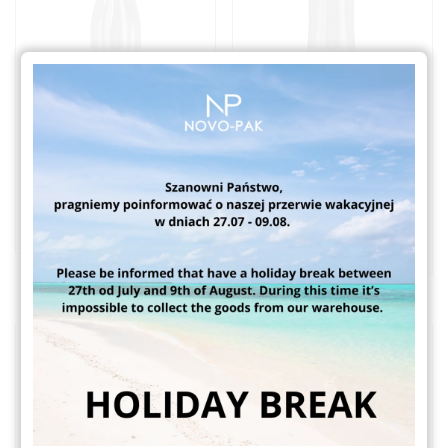
Kalipso F9600 400ml
Kassiopea F6700
300ml
Butelki do kosmetyków
Butelki do kosmetyków