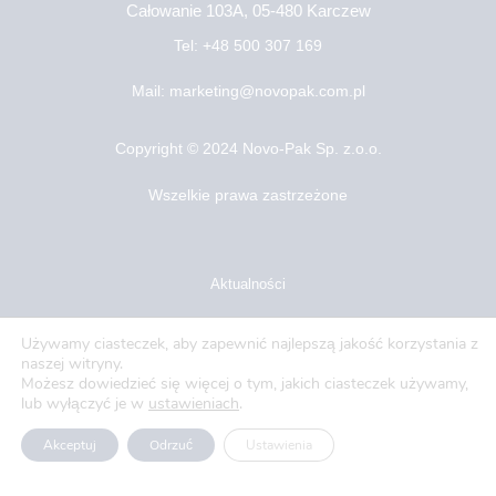
Całowanie 103A, 05-480 Karczew
Tel: +48 500 307 169
Mail: marketing@novopak.com.pl
Copyright ©
2024 Novo-Pak Sp. z.o.o.
Wszelkie prawa zastrzeżone
Aktualności
Blog
Używamy ciasteczek, aby zapewnić najlepszą jakość korzystania z
naszej witryny.
O nas
Możesz dowiedzieć się więcej o tym, jakich ciasteczek używamy,
lub wyłączyć je w
ustawieniach
.
Oferty pracy
Akceptuj
Odrzuć
Ustawienia
Polityka prywatności