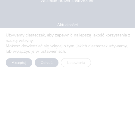
Wszelkie prawa zastrzeżone
Aktualności
Używamy ciasteczek, aby zapewnić najlepszą jakość korzystania z
Blog
naszej witryny.
Możesz dowiedzieć się więcej o tym, jakich ciasteczek używamy,
O nas
lub wyłączyć je w
ustawieniach
.
Oferty pracy
Akceptuj
Odrzuć
Ustawienia
Polityka prywatności
Usługi
Produkty
Projekty UE