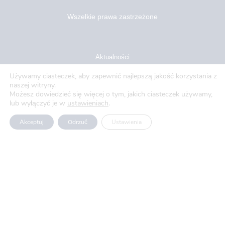
Wszelkie prawa zastrzeżone
Aktualności
Używamy ciasteczek, aby zapewnić najlepszą jakość korzystania z
Blog
naszej witryny.
Możesz dowiedzieć się więcej o tym, jakich ciasteczek używamy,
O nas
lub wyłączyć je w
ustawieniach
.
Oferty pracy
Akceptuj
Odrzuć
Ustawienia
Polityka prywatności
Usługi
Produkty
Projekty UE