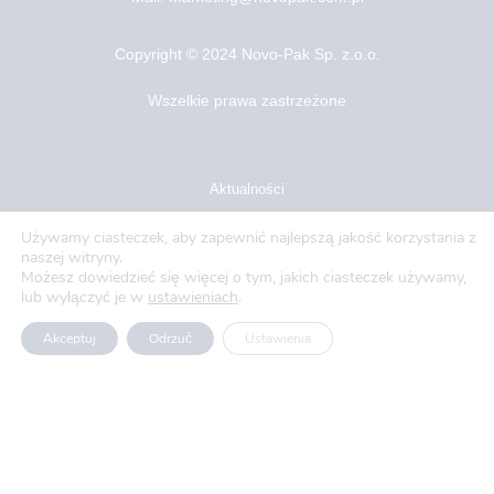
Copyright ©
2024 Novo-Pak Sp. z.o.o.
Wszelkie prawa zastrzeżone
Aktualności
Blog
Używamy ciasteczek, aby zapewnić najlepszą jakość korzystania z
naszej witryny.
O nas
Możesz dowiedzieć się więcej o tym, jakich ciasteczek używamy,
lub wyłączyć je w
ustawieniach
.
Oferty pracy
Akceptuj
Odrzuć
Ustawienia
Polityka prywatności
Usługi