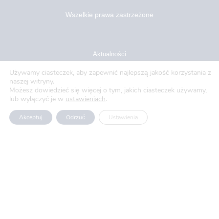
Wszelkie prawa zastrzeżone
Aktualności
Używamy ciasteczek, aby zapewnić najlepszą jakość korzystania z
Blog
naszej witryny.
Możesz dowiedzieć się więcej o tym, jakich ciasteczek używamy,
O nas
lub wyłączyć je w
ustawieniach
.
Oferty pracy
Akceptuj
Odrzuć
Ustawienia
Polityka prywatności
Usługi
Produkty
Projekty UE