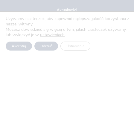
Aktualności
Używamy ciasteczek, aby zapewnić najlepszą jakość korzystania z
Blog
naszej witryny.
Możesz dowiedzieć się więcej o tym, jakich ciasteczek używamy,
O nas
lub wyłączyć je w
ustawieniach
.
Oferty pracy
Akceptuj
Odrzuć
Ustawienia
Polityka prywatności
Usługi
Produkty
Projekty UE
Kariera
Kontakt