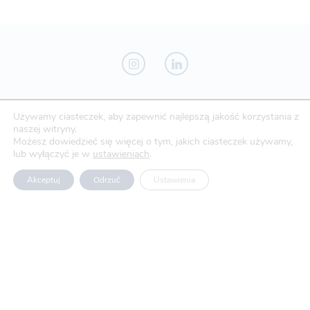
Używamy ciasteczek, aby zapewnić najlepszą jakość korzystania z
Novo-Pak Sp. z o.o.
naszej witryny.
Całowanie 103A, 05-480 Karczew
Możesz dowiedzieć się więcej o tym, jakich ciasteczek używamy,
lub wyłączyć je w
ustawieniach
.
Tel: +48 500 307 169
Akceptuj
Odrzuć
Ustawienia
Mail: marketing@novopak.com.pl
Copyright ©
2024 Novo-Pak Sp. z.o.o.
Wszelkie prawa zastrzeżone
Aktualności