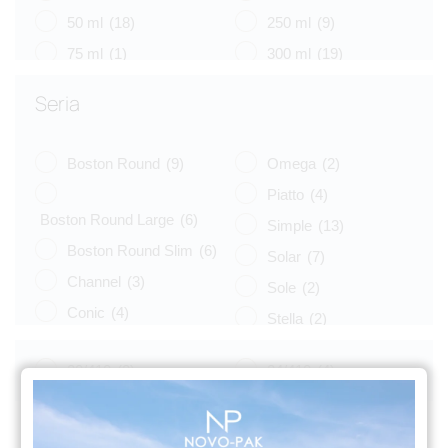
50 ml
(18)
250 ml
(9)
75 ml
(1)
300 ml
(19)
100 ml
(7)
400 ml
(10)
Seria
125 ml
(2)
500 ml
(2)
Boston Round
(9)
Omega
(2)
Piatto
(4)
Boston Round Large
(6)
Simple
(13)
Boston Round Slim
(6)
Solar
(7)
Channel
(3)
Sole
(2)
Conic
(4)
Stella
(2)
Eko
(8)
Tulip
(3)
20/410
(2)
24/410
(4)
Libra
(3)
Vege
(4)
Luna
(4)
Venus
(8)
Naos
(6)