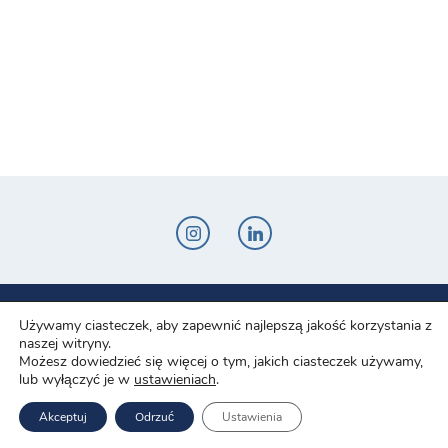
Novo-Pak Sp. z o.o.
Używamy ciasteczek, aby zapewnić najlepszą jakość korzystania z
Całowanie 103A, 05-480 Karczew
naszej witryny.
Możesz dowiedzieć się więcej o tym, jakich ciasteczek używamy,
Tel: +48 500 307 169
lub wyłączyć je w
ustawieniach
.
Mail: marketing@novopak.com.pl
Akceptuj
Odrzuć
Ustawienia