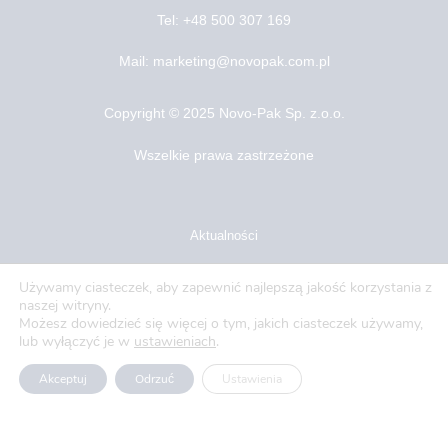
Tel: +48 500 307 169
Mail: marketing@novopak.com.pl
Copyright ©
2025 Novo-Pak Sp. z.o.o.
Wszelkie prawa zastrzeżone
Aktualności
Blog
Używamy ciasteczek, aby zapewnić najlepszą jakość korzystania z
naszej witryny.
O nas
Możesz dowiedzieć się więcej o tym, jakich ciasteczek używamy,
lub wyłączyć je w
ustawieniach
.
Oferty pracy
Akceptuj
Odrzuć
Ustawienia
Polityka prywatności