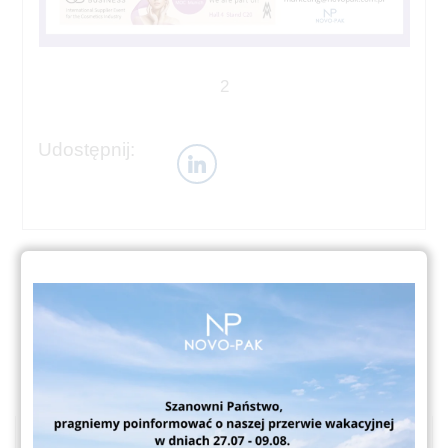
2
Udostępnij:
ZOBACZ TAKŻE