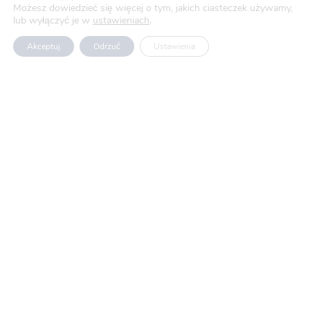
Mail: marketing@novopak.com.pl
Możesz dowiedzieć się więcej o tym, jakich ciasteczek używamy,
lub wyłączyć je w
ustawieniach
.
Copyright ©
2026 Novo-Pak Sp. z.o.o.
Akceptuj
Odrzuć
Ustawienia
Wszelkie prawa zastrzeżone
Aktualności
Blog
O nas
Oferty pracy
Polityka prywatności
Usługi