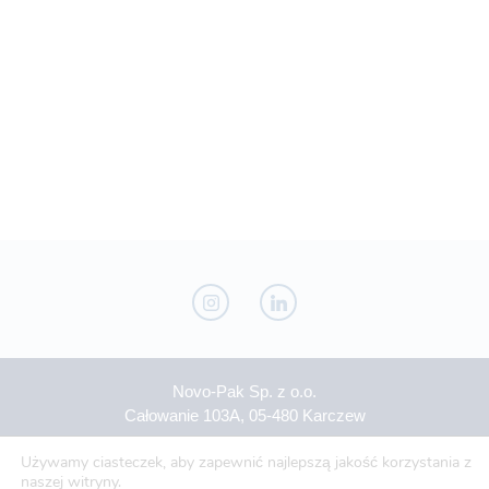
Novo-Pak Sp. z o.o.
Całowanie 103A, 05-480 Karczew
Tel: +48 500 307 169
Używamy ciasteczek, aby zapewnić najlepszą jakość korzystania z
naszej witryny.