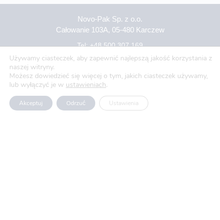
Novo-Pak Sp. z o.o.
Całowanie 103A, 05-480 Karczew
Tel: +48 500 307 169
Używamy ciasteczek, aby zapewnić najlepszą jakość korzystania z
Mail: marketing@novopak.com.pl
naszej witryny.
Możesz dowiedzieć się więcej o tym, jakich ciasteczek używamy,
lub wyłączyć je w
ustawieniach
.
Copyright ©
2025 Novo-Pak Sp. z.o.o.
Akceptuj
Odrzuć
Ustawienia
Wszelkie prawa zastrzeżone
Aktualności
Blog
O nas
Oferty pracy