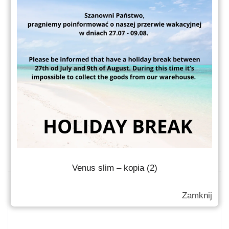
ZOBACZ TAKŻE
PCI DAYS za nami!
03.07.2026
CZYTAJ WIĘCEJ
Venus slim – kopia (2)
Zamknij
Nowość: słoik Venus 250ml