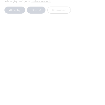
lub wyłączyć je w
ustawieniach
.
Wszelkie prawa zastrzeżone
Akceptuj
Odrzuć
Ustawienia
Aktualności
Blog
O nas
Oferty pracy
Polityka prywatności
Usługi
Produkty
Projekty UE