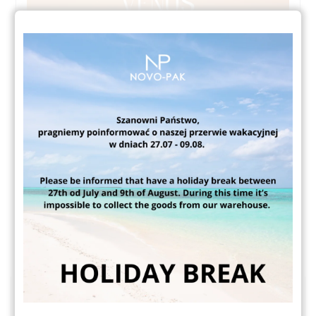
5
Udostępnij:
ZOBACZ TAKŻE
PCI DAYS za nami!