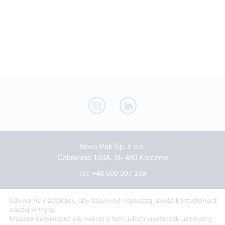
Novo-Pak Sp. z o.o.
Całowanie 103A, 05-480 Karczew
Tel: +48 500 307 169
Mail: marketing@novopak.com.pl
Używamy ciasteczek, aby zapewnić najlepszą jakość korzystania z
naszej witryny.
Możesz dowiedzieć się więcej o tym, jakich ciasteczek używamy,
Copyright ©
2026 Novo-Pak Sp. z.o.o.