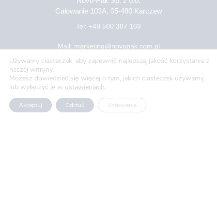
Novo-Pak Sp. z o.o.
Całowanie 103A, 05-480 Karczew
Tel: +48 500 307 169
Mail: marketing@novopak.com.pl
Używamy ciasteczek, aby zapewnić najlepszą jakość korzystania z
naszej witryny.
Copyright ©
2025 Novo-Pak Sp. z.o.o.
Możesz dowiedzieć się więcej o tym, jakich ciasteczek używamy,
lub wyłączyć je w
ustawieniach
.
Wszelkie prawa zastrzeżone
Akceptuj
Odrzuć
Ustawienia
Aktualności
Blog
O nas
Oferty pracy
Polityka prywatności