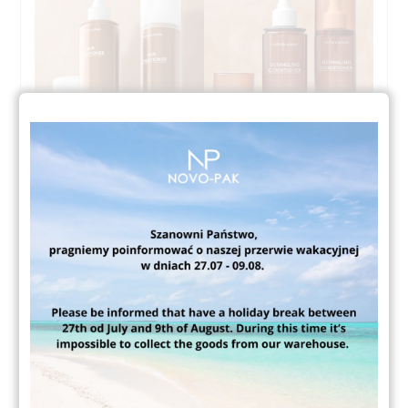
F8900+ overcap +
F8900+ overcap +
atomizer glossy brown
atomizer transp brown2
Udostępnij: