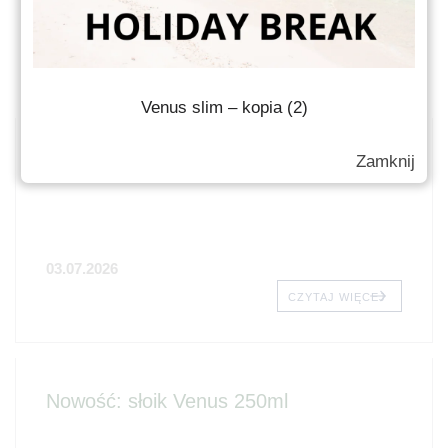
ZOBACZ TAKŻE
Venus slim – kopia (2)
PCI DAYS za nami!
Zamknij
03.07.2026
CZYTAJ WIĘCEJ
Nowość: słoik Venus 250ml