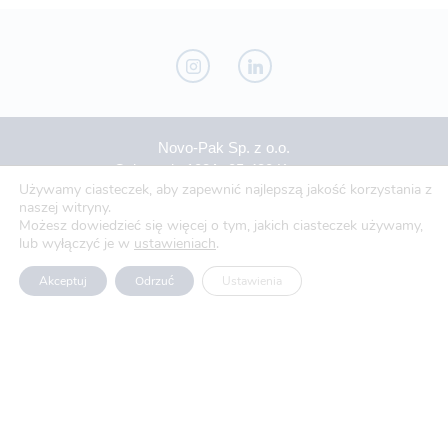
Novo-Pak Sp. z o.o.
Całowanie 103A, 05-480 Karczew
Używamy ciasteczek, aby zapewnić najlepszą jakość korzystania z
Tel: +48 500 307 169
naszej witryny.
Możesz dowiedzieć się więcej o tym, jakich ciasteczek używamy,
lub wyłączyć je w
Mail: marketing@novopak.com.pl
ustawieniach
.
Akceptuj
Odrzuć
Ustawienia
Copyright ©
2024 Novo-Pak Sp. z.o.o.
Wszelkie prawa zastrzeżone
Aktualności