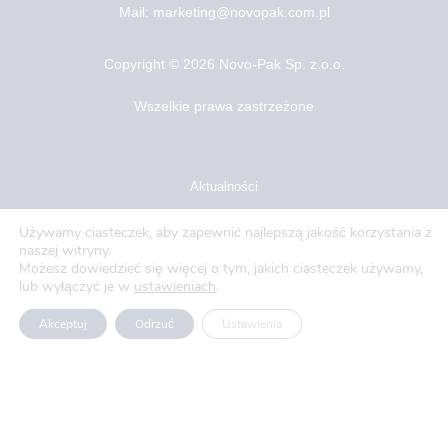
Mail: marketing@novopak.com.pl
Copyright ©
2026 Novo-Pak Sp. z.o.o.
Wszelkie prawa zastrzeżone
Aktualności
Blog
Używamy ciasteczek, aby zapewnić najlepszą jakość korzystania z
naszej witryny.
O nas
Możesz dowiedzieć się więcej o tym, jakich ciasteczek używamy,
lub wyłączyć je w
ustawieniach
.
Oferty pracy
Akceptuj
Odrzuć
Ustawienia
Polityka prywatności
Usługi