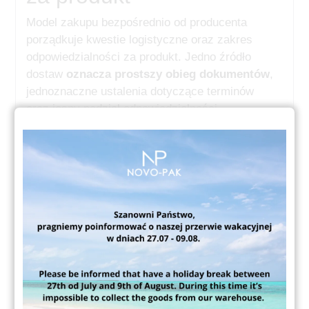
Model zakupu bezpośrednio od producenta
porządkuje kwestie logistyczne oraz zakres
odpowiedzialności za produkt. Jedno źródło
dostaw
oznacza prostszy obieg dokumentów
,
jednoznaczne ustalenia dotyczące terminów
oraz jasny podział odpowiedzialności
w przypadku niezgodności. Taka struktura
współpracy ogranicza ryzyko błędów
komunikacyjnych oraz skraca czas reakcji
na ewentualne problemy
Podsumowanie
Zakup opakowań bezpośrednio
u producenta sprzyja utrzymaniu spójnych
parametrów technicznych i jakościowych.
Transparentność procesu wytwarzania
ułatwia ocenę zgodności opakowań