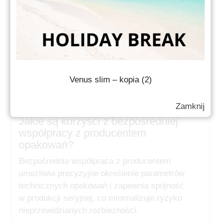
z wymaganiami branżowymi.
Współpraca z producentem zwiększa
elastyczność w zakresie projektowania
i realizacji zamówień.
Uproszczona logistyka i jednoznaczna
odpowiedzialność porządkują organizację
Venus slim – kopia (2)
dostaw opakowań kosmetycznych.
FAQ
Zamknij
Jakie są korzyści z bezpośredniej
współpracy z producentem
opakowań?
Bezpośrednia współpraca z producentem
umożliwia precyzyjne określenie parametrów
technicznych opakowań i zapewnia spójność
w produkcji seryjnej, co minimalizuje ryzyko
nieprzewidzianych rozbieżności.